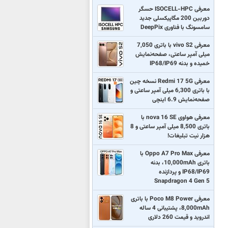
معرفی ISOCELL-HPC حسگر
دوربین 200 مگاپیکسلی جدید
سامسونگ با فناوری DeepPix
معرفی vivo S2 با باتری 7,050
میلی آمپر ساعتی، صفحه‌نمایش
خمیده و بدنه IP68/IP69
معرفی Redmi 17 5G نسخه چین
با باتری 6,300 میلی آمپر ساعتی و
صفحه‌نمایش 6.9 اینچی
معرفی هواوی nova 16 SE با
باتری 8,500 میلی آمپر ساعتی و 8
هزار نیت تبلیغات!
معرفی Oppo A7 Pro Max با
باتری 10,000mAh، بدنه
IP68/IP69 و پردازنده
Snapdragon 4 Gen 5
معرفی Poco M8 Power با باتری
8,000mAh، پشتیبانی 4 ساله
اندروید و قیمت 260 دلاری