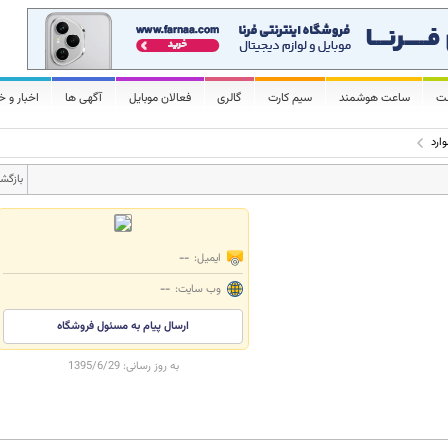
لت
ساعت هوشمند
سیم کارت
گالری
فعالان موبایل
آگهی ها
اخبار و خ
ارد
بازگش
ایمیل:
--
وب سایت:
--
ارسال پیام به مسئول فروشگاه
به روز رسانی:
1395/6/29