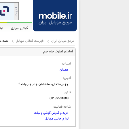
گوشی موبایل
تب
مرجع موبایل ایران
فهرست فعالان موبایل
همه مو
آمادای تجارت جام جم
استان:
همدان
آدرس:
چهارراه تختی، ساحتمان جام جم واحد2
تلفن:
08132531883
شاخه فعالیت:
خرید و فروش گوشی و تبلت
لوازم جانبی موبایل