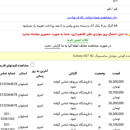
دارد
قم / قم
برای مشاهده شماره تماس کلیک نمایید.
64 گیگ رم 4 بلک آک و بسته بندی پلمپ و تا بعد پرداخت هزینه باز نمیشود
به دلیل احتمال بروز مواردی نظیر کلاهبرداری، حتما به صورت حضوری معامله نمایید.
نکات ایمنی خرید
در صورت مشاهده تخلف لطفا آنرا به ما
گزارش دهید
.
شی موبایل سامسونگ Galaxy A07 4G
مشاهده قیمتهای قدیم
آخرین به روز
قیمت
وضعیت
گارانتی
استان
شماره تماس
رسانی
36,300,000
با فروشگاه مربوطه تماس گرفته
نو
امروز
اصفهان
3132364678
تومان
شود.
30,700,000
با فروشگاه مربوطه تماس گرفته
نو
امروز
اصفهان
3132364678
تومان
شود.
26,300,000
با فروشگاه مربوطه تماس گرفته
نو
امروز
اصفهان
3132364678
تومان
شود.
36,300,000
با فروشگاه مربوطه تماس گرفته
031-
نو
امروز
اصفهان
تومان
شود.
32361262
26,100,000
با فروشگاه مربوطه تماس گرفته
031-
نو
امروز
اصفهان
تومان
شود.
32361262