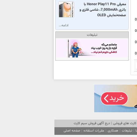
معرفی Honor Play11 Pro با
باتری 7,000mAh، شاسی فلزی و
صفحه‌نمایش OLED
0
ادامه...
0
تبلیغات
0
0
کارت های فروشی
|
درج آگهی فروش سیم کارت
ا
|
تبلیغات
|
همکاری
|
مقررات استفاده
|
صفحه اصلی