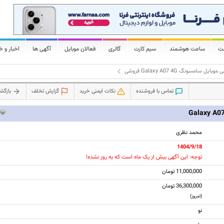
لت
ساعت هوشمند
سیم کارت
گالری
فعالان موبایل
آگهی ها
اخبار و خ
بایل سامسونگ Galaxy A07 4G فروشی
تماس با فروشنده
نکات ایمنی خرید
گزارش تخلف
بازگ
محمد نظری
1404/9/18
توجه: این آگهی بیش از یک ماه است که به روز نشده!
11,000,000 تومان
36,300,000 تومان
(امروز)
نو