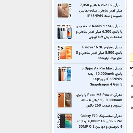
معرفی vivo S2 با باتری 7,050
میلی آمپر ساعتی، صفحه‌نمایش
خمیده و بدنه IP68/IP69
معرفی Redmi 17 5G نسخه چین
با باتری 6,300 میلی آمپر ساعتی و
صفحه‌نمایش 6.9 اینچی
معرفی هواوی nova 16 SE با
باتری 8,500 میلی آمپر ساعتی و 8
هزار نیت تبلیغات!
ی
معرفی Oppo A7 Pro Max با
باتری 10,000mAh، بدنه
IP68/IP69 و پردازنده
Snapdragon 4 Gen 5
0
معرفی Poco M8 Power با باتری
0
8,000mAh، پشتیبانی 4 ساله
اندروید و قیمت 260 دلاری
0
معرفی سامسونگ Galaxy F70
Pro با باتری 6,000mAh پردازنده
4 نانومتری و دوربین 50MP OIS