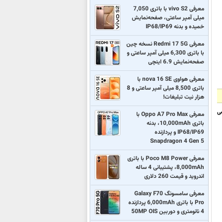
معرفی vivo S2 با باتری 7,050
میلی آمپر ساعتی، صفحه‌نمایش
خمیده و بدنه IP68/IP69
معرفی Redmi 17 5G نسخه چین
با باتری 6,300 میلی آمپر ساعتی و
صفحه‌نمایش 6.9 اینچی
معرفی هواوی nova 16 SE با
باتری 8,500 میلی آمپر ساعتی و 8
هزار نیت تبلیغات!
ی
معرفی Oppo A7 Pro Max با
باتری 10,000mAh، بدنه
IP68/IP69 و پردازنده
Snapdragon 4 Gen 5
معرفی Poco M8 Power با باتری
8,000mAh، پشتیبانی 4 ساله
اندروید و قیمت 260 دلاری
معرفی سامسونگ Galaxy F70
Pro با باتری 6,000mAh پردازنده
4 نانومتری و دوربین 50MP OIS