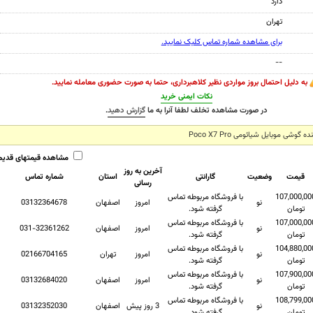
دارد
تهران
برای مشاهده شماره تماس کلیک نمایید.
--
به دلیل احتمال بروز مواردی نظیر کلاهبرداری، حتما به صورت حضوری معامله نمایید.
نکات ایمنی خرید
در صورت مشاهده تخلف لطفا آنرا به ما
گزارش دهید
.
شی موبایل شیائومی Poco X7 Pro
مشاهده قیمتهای قدیم
آخرین به روز
قیمت
وضعیت
گارانتی
استان
شماره تماس
رسانی
107,000,00
با فروشگاه مربوطه تماس
نو
امروز
اصفهان
03132364678
تومان
گرفته شود.
107,000,00
با فروشگاه مربوطه تماس
نو
امروز
اصفهان
031-32361262
تومان
گرفته شود.
104,880,00
با فروشگاه مربوطه تماس
نو
امروز
تهران
02166704165
تومان
گرفته شود.
107,900,00
با فروشگاه مربوطه تماس
نو
امروز
اصفهان
03132684020
تومان
گرفته شود.
108,799,00
با فروشگاه مربوطه تماس
نو
3 روز پیش
اصفهان
03132352030
تومان
گرفته شود.