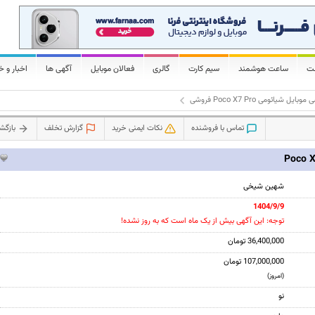
لت
ساعت هوشمند
سیم کارت
گالری
فعالان موبایل
آگهی ها
اخبار و خ
بایل شیائومی Poco X7 Pro فروشی
تماس با فروشنده
نکات ایمنی خرید
گزارش تخلف
بازگ
شهین شیخی
1404/9/9
توجه: این آگهی بیش از یک ماه است که به روز نشده!
36,400,000 تومان
107,000,000 تومان
(امروز)
نو