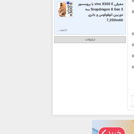
0
معرفی vivo X300 E با پروسسور
Snapdragon 8 Gen 5 سه
0
دوربین اتوفوکوس و باتری
7,200mAh
ادامه...
0
تبلیغات
0
0
0