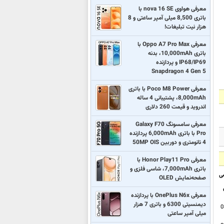
معرفی هواوی nova 16 SE با
باتری 8,500 میلی آمپر ساعتی و 8
هزار نیت تبلیغات!
معرفی Oppo A7 Pro Max با
باتری 10,000mAh، بدنه
IP68/IP69 و پردازنده
Snapdragon 4 Gen 5
معرفی Poco M8 Power با باتری
8,000mAh، پشتیبانی 4 ساله
اندروید و قیمت 260 دلاری
معرفی سامسونگ Galaxy F70
Pro با باتری 6,000mAh پردازنده
4 نانومتری و دوربین 50MP OIS
معرفی Honor Play11 Pro با
باتری 7,000mAh، شاسی فلزی و
ی
صفحه‌نمایش OLED
معرفی OnePlus N6x با پردازنده
دیمنسیتی 6300 و باتری 7 هزار
0
میلی آمپر ساعتی