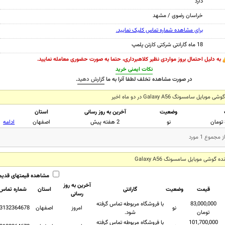
دارد
خراسان رضوی / مشهد
برای مشاهده شماره تماس کلیک نمایید.
18 ماه گارانتی شرکتی کارتن پلمپ
به دلیل احتمال بروز مواردی نظیر کلاهبرداری، حتما به صورت حضوری معامله نمایید.
نکات ایمنی خرید
در صورت مشاهده تخلف لطفا آنرا به ما
گزارش دهید
.
 سامسونگ Galaxy A56 در دو ماه اخیر
وضعیت
آخرین به روز رسانی
استان
نو
2 هفته پیش
اصفهان
ادامه
وشی موبایل سامسونگ Galaxy A56
مشاهده قیمتهای قدیم
آخرین به روز
قیمت
وضعیت
گارانتی
استان
شماره تماس
رسانی
83,000,000
با فروشگاه مربوطه تماس گرفته
نو
امروز
اصفهان
3132364678
تومان
شود.
101,700,000
با فروشگاه مربوطه تماس گرفته