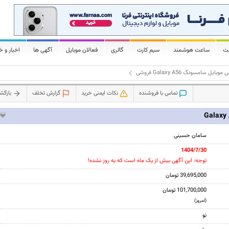
لت
ساعت هوشمند
سیم کارت
گالری
فعالان موبایل
آگهی ها
اخبار و خ
وبایل سامسونگ Galaxy A56 فروشی
تماس با فروشنده
نکات ایمنی خرید
گزارش تخلف
بازگ
سامان حسینی
1404/7/30
توجه: این آگهی بیش از یک ماه است که به روز نشده!
39,695,000 تومان
101,700,000 تومان
(امروز)
نو