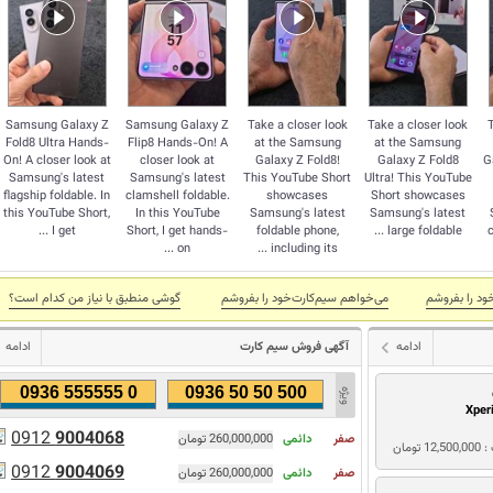
Samsung Galaxy Z
Samsung Galaxy Z
Take a closer look
Take a closer look
Fold8 Ultra Hands-
Flip8 Hands-On! A
at the Samsung
at the Samsung
On! A closer look at
closer look at
Galaxy Z Fold8!
Galaxy Z Fold8
G
Samsung's latest
Samsung's latest
This YouTube Short
Ultra! This YouTube
flagship foldable. In
clamshell foldable.
showcases
Short showcases
this YouTube Short,
In this YouTube
Samsung's latest
Samsung's latest
I get ...
Short, I get hands-
foldable phone,
large foldable ...
c
on ...
including its ...
ود را بفروشم
می‌خواهم سیم‌کارت‌خود را بفروشم
گوشی منطبق با نياز من كدام است؟
ادامه
آگهی فروش سیم کارت
ادامه
0936 555555 0
0936 50 50 500
Xper
0912
9004068
صفر
دائمی
260,000,000 تومان
1 تومان
0912
9004069
صفر
دائمی
260,000,000 تومان