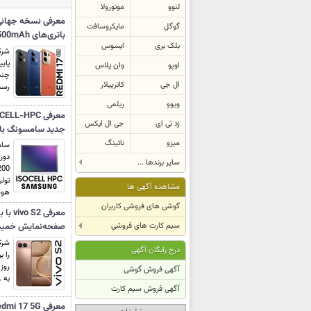
لنوو
موتورولا
گوگل
مایکروسافت
باتری‌های 7,500mAh و نمایشگرهای 6.9 اینچی
بلک بری
ایسوس
شرک
اوپو
وان پلاس
ال جی
کاترپیلار
رسمی
ویوو
ریلمی
زد تی ای
جی ال ایکس
جدید سامسونگ با فناور
میزو
ناتینگ
سام
دور
سایر برندها ...
تول
مشاهده آگهی ها
هوش
گوشی های فروشی کاربران
سیم کارت های فروشی
صفحه‌نمایش خمیده و بدن
درج رایگان آگهی
آگهی فروش گوشی
به .
آگهی فروش سیم کارت