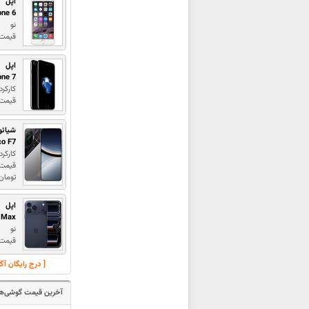
اپل
one 6
نو
قیمت : ,000,000
اپل
one 7
کارکرد
قیمت : ,000,000
شیائو
co F7
کارکرد
تومان
اپل
o Max
نو
قیمت 
[ درج رایگان آ
آخرین قیمت گوشی‌ها