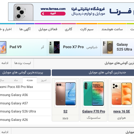
لت
ساعت هوشمند
سیم کارت
گالری
فعالان موبایل
آگهی ها
اخبار و خ
Galaxy
Pad V9
Poco X7 Pro
شیائومی
آنر
S25 Ultra
‌ترین گوشی‌های موبایل
لیست برندها
ادامه
جدیدترین گوشی های موبایل
پر‌بیننده‌ترین گوشی های موبایل
امروز
هفته
ماه
سال
aomi Poco X8 Pro Max
msung Galaxy A56
msung Galaxy A57
S2
Galaxy F70 Pro
nova 16 SE
msung Galaxy S26 Ultra
هواوی
سامسونگ
ویوو
msung Galaxy A26
موبایل
ادامه