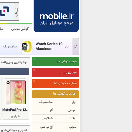
گوشی موبایل
تب
Watch Series 10
اپل
سامسونگ
Aluminum
قیمت گوشی ها
جدیدترین و پر‌بیننده
موبایل یاب
مقایسه گوشی ها
اطلاعات گوشی ها
اپل
سامسونگ
MatePad Pro 12 (2026)
هواوی
آنر
هواوی
نوکیا
شیائومی
سونی
اچ تی سی
اخبار و خواندنی‌های 