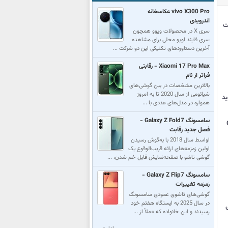
vivo X300 Pro عکاسخانه
اندرویدی
ار نیت
سری X در محصولات ویوو همچون
سری فایند اوپو محلی برای مشاهده
آخرین دستاوردهای تکنیکی این دو شرکت ...
Xiaomi 17 Pro Max - رقابتی
فراتر از نام
بالاترین مشخصات در بین گوشی‌های
شیائومی از سال 2020 تا به امروز
دروید
همواره در مدل‌های عددی با ...
سامسونگ Galaxy Z Fold7 -
فصل جدید رقابت
اواسط سال 2018 با به‌گوش رسیدن
اولین زمزمه‌های ارائه قریب‌الوقوع یک
گوشی تاشو با صفحه‌نمایش قابل خم شدن، ...
سامسونگ Galaxy Z Flip7 -
زمزمه تغییرات
گوشی‌های تاشوی عمودی سامسونگ
در سال 2025 به ایستگاه هفتم خود
یلی
رسید‌‌ند و این خانواده که عملاً از ...