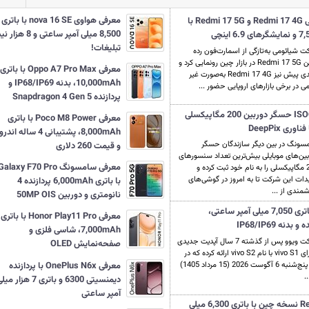
معرفی هواوی nova 16 SE با باتری
معرفی نسخه جهانی Redmi 17 4G و Redmi 17 5G با
8,500 میلی آمپر ساعتی و 8 هز
تبلیغات!
ت شیائومی به‌تازگی از اسمارت‌فون رده
پایین Redmi 17 5G در بازار چین رونمایی کرد و
معرفی Oppo A7 Pro Max با باتری
چندی پیش نیز Redmi 17 4G به‌صورت غیر
10,000mAh، بدنه IP68/IP69 و
 در برخی بازارهای اروپایی حضور ...
پردازنده Snapdragon 4 Gen 5
معرفی ISOCELL-HPC حسگر دوربین 200 مگاپیکسلی
معرفی Poco M8 Power با باتری
ی DeepPix
8,000mAh، پشتیبانی 4 ساله ان
سونگ در بین دیگر سازندگان حسگر
و قیمت 260 دلاری
بین‌های موبایلی بیش‌ترین تعداد سنسورهای
معرفی سامسونگ Galaxy F70 Pro
200 مگاپیکسلی را به نام خود ثبت کرده و
یدات این شرکت تا به امروز در گوشی‌های
با باتری 6,000mAh پردازنده 4
مندی از ...
نانومتری و دوربین 50MP OIS
معرفی vivo S2 با باتری 7,050 میلی آمپر ساعتی،
معرفی Honor Play11 Pro با باتری
ه IP68/IP69
7,000mAh، شاسی فلزی و
شرکت ویوو پس از گذشته 7 سال آپدیت جدیدی
صفحه‌نمایش OLED
را برای vivo S1 با نام vivo S2 ارائه کرده که در
معرفی OnePlus N6x با پردازنده
روز پنج‌شنبه 6 آگوست 2026 (15 مرداد 1405)
..
دیمنسیتی 6300 و باتری 7 هزار م
آمپر ساعتی
معرفی Redmi 17 5G نسخه چین با باتری 6,300 میلی