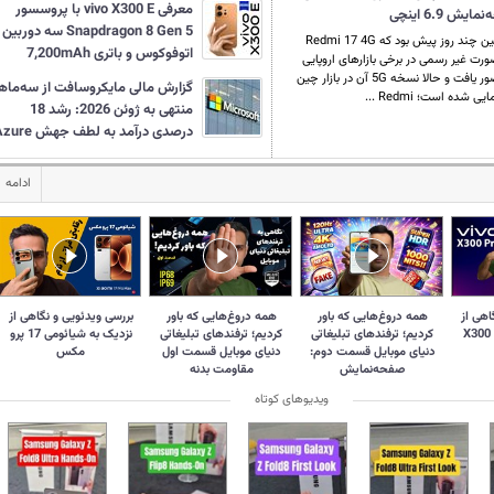
معرفی vivo X300 E با پروسسور
 6.9 اینچی
Snapdragon 8 Gen 5 سه دوربین
همین چند روز پیش بود که Redmi 17 4G
اتوفوکوس و باتری 7,200mAh
ورت غیر رسمی در برخی بازارهای اروپایی
حضور یافت و حالا نسخه 5G آن در بازار چین
گزارش مالی مایکروسافت از سه‌ماه
یی شده است؛ Redmi ...
منتهی به ژوئن 2026: رشد 18
درصدی درآمد به لطف جهش Azure
ادامه
اهی از
همه دروغ‌‌هایی که باور
همه دروغ‌هایی که باور
بررسی ویدئویی و نگاهی از
کردیم؛ ترفندهای تبلیغاتی
کردیم؛ ترفندهای تبلیغاتی
نزدیک به شیائومی 17 پرو
دنیای موبایل قسمت دوم:
دنیای موبایل قسمت اول
مکس
صفحه‌نمایش
مقاومت بدنه
ویدیوهای کوتاه