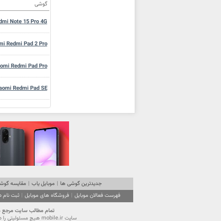
گوشی
dmi Note 15 Pro 4G
mi Redmi Pad 2 Pro
aomi Redmi Pad Pro
aomi Redmi Pad SE
Xiaomi Redmi Pad 2
 Redmi Note 15 Pro
Redmi Note 15 Pro+
aomi Redmi Note 14
جدیدترین گوشی ها
|
موبایل یاب
|
مقایسه گوشی
فهرست فعالان موبایل
|
فروشگاه های موبایل
|
ثبت نام 
i Redmi Note 15 4G
تمام مطالب سايت مرجع موبایل ایران (mobile.ir) تحت قانون حقوق مولفين است. استفاده از محتویا
سايت mobile.ir هيچ مسئوليتي را در قبال آگهي‌هاي درج شده در سايت نمي‌پذيرد و از كاربران گرامي تقاضا دارد نهايت دقت را در انتخاب و استفاده از آگهي موردنظر مبذول فرمايند.