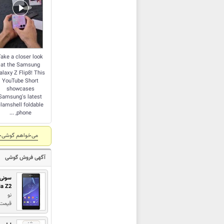
Take a closer look
at the Samsung
alaxy Z Flip8! This
YouTube Short
showcases
Samsung's latest
lamshell foldable
phone, ...
می‌خواهم گوشی‌خ
آگهی فروش گوشی
سونی
ia Z2
نو
قیمت : 2,500,000